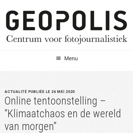
Spring
Door
Spring
naar
naar
naar
de
de
de
hoofdnavigatie
hoofd
eerste
inhoud
sidebar
Menu
ACTUALITÉ PUBLIÉE LE 26 MEI 2020
Online tentoonstelling –
“Klimaatchaos en de wereld
van morgen”