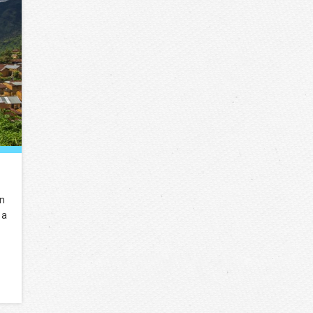
un
 a